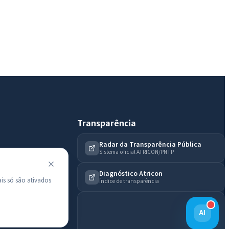
Diário Oficial
Transparência
Radar da Transparência Pública
Sistema oficial ATRICON/PNTP
Diagnóstico Atricon
is só são ativados
Índice de transparência
AI