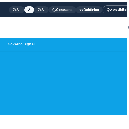
Acessibilid
A+
A
A-
Contraste
Daltônico
Governo Digital