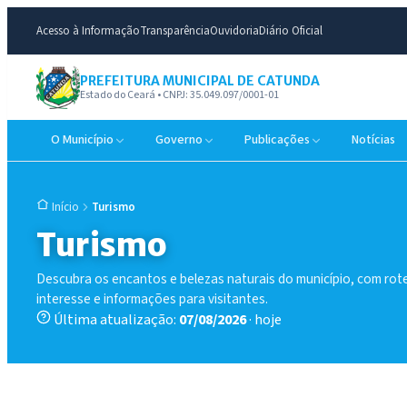
Acesso à Informação
Transparência
Ouvidoria
Diário Oficial
PREFEITURA MUNICIPAL DE CATUNDA
Estado do Ceará • CNPJ: 35.049.097/0001-01
O Município
Governo
Publicações
Notícias
Turismo
Início
Turismo
Descubra os encantos e belezas naturais do município, com rote
interesse e informações para visitantes.
Última atualização:
07/08/2026
· hoje