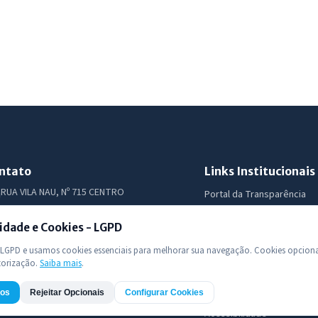
ntato
Links Institucionais
RUA VILA NAU, Nº 715 CENTRO
Portal da Transparência
(88) 36861-032
Diário Oficial
idade e Cookies - LGPD
Licitações
prefeitura.catunda.ceara@gmail.com
Ouvidoria
GPD e usamos cookies essenciais para melhorar sua navegação. Cookies opciona
e-SIC
torização.
Saiba mais
.
LGPD
dos
Rejeitar Opcionais
Configurar Cookies
Mapa do Site
Acessibilidade