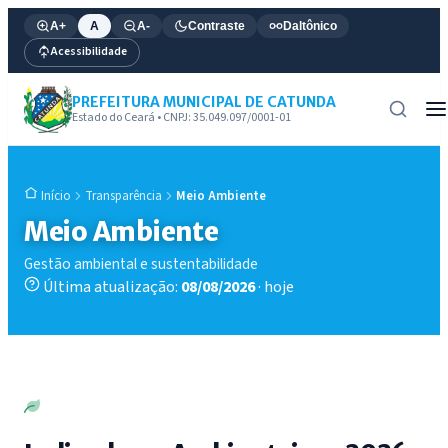
A+
A
A-
Contraste
Daltônico
Acessibilidade
PREFEITURA MUNICIPAL DE CATUNDA
Estado do Ceará • CNPJ: 35.049.097/0001-01
Transparência
Meio Ambiente
Início
Meio Ambiente
Gestão ambiental e sustentabilidade
Última atualização:
08/08/2026
· hoje