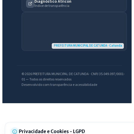
IntGest AI
Diagnóstico Atricon
AI
Índice de transparência
Assistente do Portal
Olá. Pergunte sobre serviços, notícias, legislação, Diário Oficial,
licitações, estrutura ou transparência do município.
PREFEITURA MUNICIPAL DE CATUNDA · Catunda
Licitações abertas
Carta de serviços
Diário Oficial
© 2026 PREFEITURA MUNICIPAL DE CATUNDA · CNPJ 35.049.097/0001-
01 — Todos os direitos reservados
Desenvolvido com transparência e acessibilidade
Privacidade e Cookies - LGPD