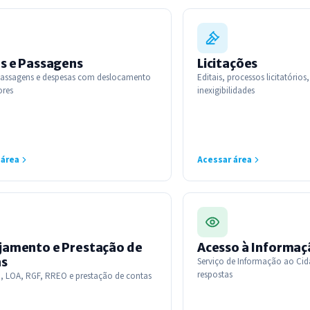
as e Passagens
Licitações
 passagens e despesas com deslocamento
Editais, processos licitatórios
ores
inexigibilidades
 área
Acessar área
jamento e Prestação de
Acesso à Informaç
as
Serviço de Informação ao Cid
respostas
, LOA, RGF, RREO e prestação de contas