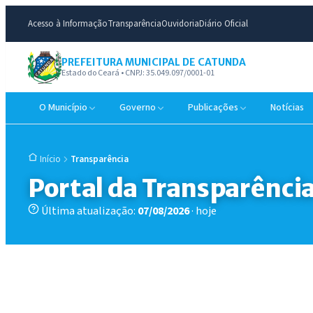
Acesso à Informação
Transparência
Ouvidoria
Diário Oficial
PREFEITURA MUNICIPAL DE CATUNDA
Estado do Ceará • CNPJ: 35.049.097/0001-01
O Município
Governo
Publicações
Notícias
Transparência
Início
Portal da Transparênci
Última atualização:
07/08/2026
· hoje