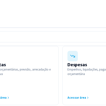
tas
Despesas
orçamentárias, previsão, arrecadação e
Empenhos, liquidações, pag
iva
orçamentária
 área
Acessar área