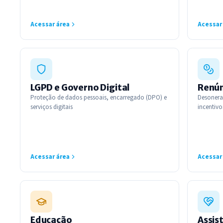
Acessar área
Acessar
LGPD e Governo Digital
Renún
Proteção de dados pessoais, encarregado (DPO) e
Desoneraç
serviços digitais
incentivos
Acessar área
Acessar
Educação
Assist