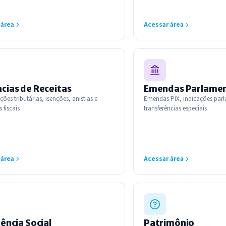
 área
Acessar área
cias de Receitas
Emendas Parlame
ões tributárias, isenções, anistias e
Emendas PIX, indicações parl
 fiscais
transferências especiais
 área
Acessar área
ência Social
Patrimônio