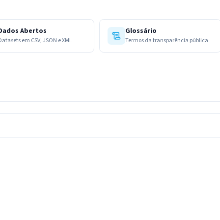
Dados Abertos
Glossário
Datasets em CSV, JSON e XML
Termos da transparência pública
IntGest AI
AI
Assistente do Portal
Olá. Pergunte sobre serviços, notícias, legislação,
Diário Oficial, licitações, estrutura ou transparência
do município.