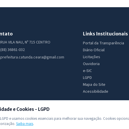
ntato
Links Institucionais
RUA VILA NAU, Nº 715 CENTRO
Portal da Transparência
(88) 36861-032
Diário Oficial
Licitações
prefeitura.catunda.ceara@gmail.com
Ouvidoria
e-SIC
LGPD
Mapa do Site
Acessibilidade
idade e Cookies - LGPD
GPD e usamos cookies essenciais para melhorar sua navegação. Cookies opciona
torização.
Saiba mais
.