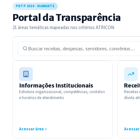
PNTP 2026 · DIAMANTE
Portal da Transparência
21 áreas temáticas mapeadas nos critérios ATRICON.
21 áreas no total
Buscar em transparência
Informações Institucionais
Recei
Estrutura organizacional, competências, contatos
Receitas 
e horários de atendimento
dívida at
Acessar área
Acessar