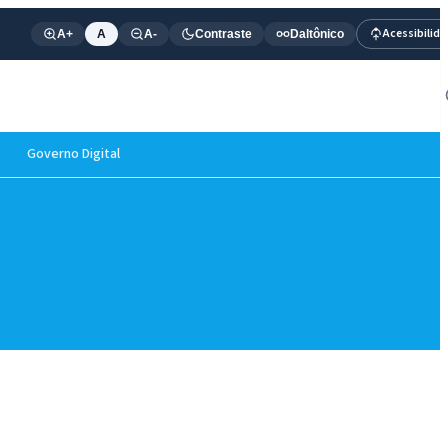
Acessibilid
A+
A
A-
Contraste
Daltônico
Governo Digital