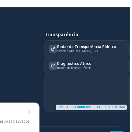
Licitações abertas
Carta de serviços
Diário Oficial
Transparência
Radar da Transparência Pública
Sistema oficial ATRICON/PNTP
Diagnóstico Atricon
Índice de transparência
PREFEITURA MUNICIPAL DE CATUNDA · Catunda
is só são ativados