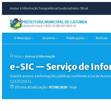
Acesso à Informação
Transparência
Ouvidoria
Diário Oficial
PREFEITURA MUNICIPAL DE CATUNDA
Estado do Ceará • CNPJ: 35.049.097/0001-01
O Município
Governo
Publicações
Notícias
Acesso à Informação
Início
e-SIC — Serviço de Inf
Solicite acesso a informações públicas conforme a Lei de Acesso
12.527/2011).
Última atualização:
07/08/2026
· hoje