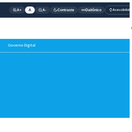
Acessibilid
A+
A
A-
Contraste
Daltônico
Governo Digital