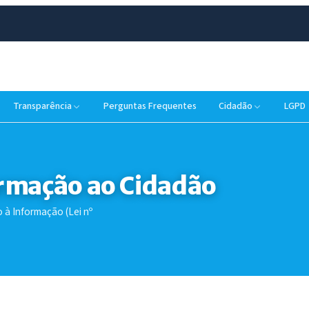
Transparência
Perguntas Frequentes
Cidadão
LGPD
ormação ao Cidadão
 à Informação (Lei nº