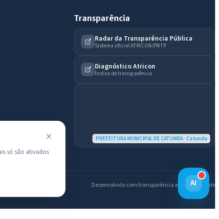
Transparência
Radar da Transparência Pública
Sistema oficial ATRICON/PNTP
Diagnóstico Atricon
Índice de transparência
PREFEITURA MUNICIPAL DE CATUNDA · Catunda
is só são ativados
AI
Desenvolvido com transparência e acessibilidade