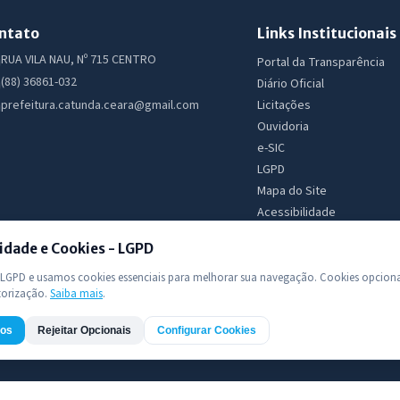
ntato
Links Institucionais
RUA VILA NAU, Nº 715 CENTRO
Portal da Transparência
(88) 36861-032
Diário Oficial
Licitações
prefeitura.catunda.ceara@gmail.com
Ouvidoria
e-SIC
LGPD
Mapa do Site
Acessibilidade
idade e Cookies - LGPD
GPD e usamos cookies essenciais para melhorar sua navegação. Cookies opciona
torização.
Saiba mais
.
dos
Rejeitar Opcionais
Configurar Cookies
 Todos os direitos reservados