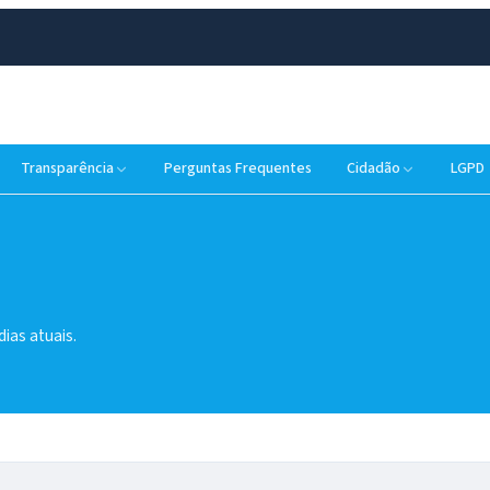
Transparência
Perguntas Frequentes
Cidadão
LGPD
ias atuais.