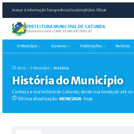
Acesso à Informação
Transparência
Ouvidoria
Diário Oficial
PREFEITURA MUNICIPAL DE CATUNDA
Estado do Ceará • CNPJ: 35.049.097/0001-01
O Município
Governo
Publicações
Notícias
O Município
História
Início
História do Município
Conheça a rica história de Catunda, desde sua fundação até os d
Última atualização:
08/08/2026
· hoje