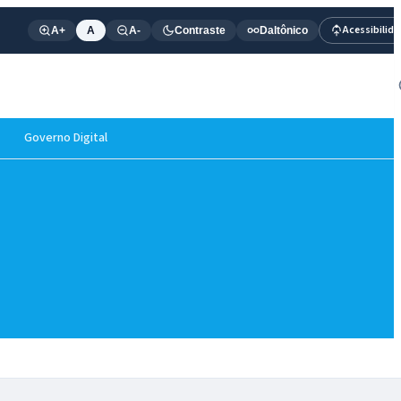
Acessibilid
A+
A
A-
Contraste
Daltônico
Governo Digital