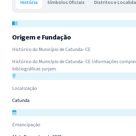
História
Símbolos Oficiais
Distritos e Localid
História do Município
Origem e Fundação
Histórico do Município de Catunda- CE
Histórico do Município de Catunda- CE Informações complem
bibliográficas surjam.
Localização
Catunda
Emancipação