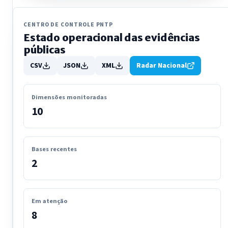
CENTRO DE CONTROLE PNTP
Estado operacional das evidências
públicas
CSV
JSON
XML
Radar Nacional
Dimensões monitoradas
10
Bases recentes
2
Em atenção
8