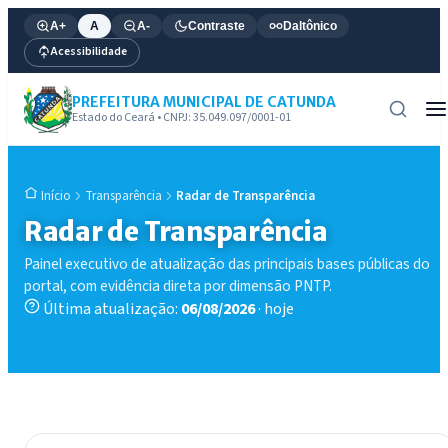
A+
A
A-
Contraste
Daltônico
Acessibilidade
PREFEITURA MUNICIPAL DE CATUNDA
Estado do Ceará • CNPJ: 35.049.097/0001-01
Transparência
Radar de Transparência
Início
Radar de Transparência
Painel executivo de atualização das principais bases públicas do
portal, com evidência direta por dimensão PNTP.
Última atualização:
06/08/2026
· hoje