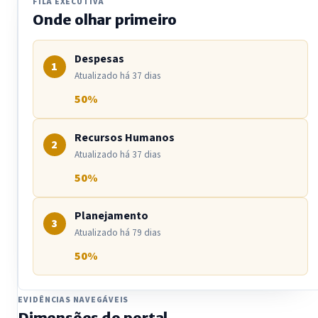
Despesas
50%
56719
FILA EXECUTIVA
Onde olhar primeiro
Licitações
100%
555
Contratos
100%
433
Despesas
Recursos Humanos
50%
44299
1
Atualizado há 37 dias
Convênios
50%
14
50%
Planejamento
50%
265
Obras Públicas
50%
102
Recursos Humanos
Saúde
50%
17
2
Atualizado há 37 dias
Educação
50%
15
50%
Planejamento
3
Atualizado há 79 dias
50%
EVIDÊNCIAS NAVEGÁVEIS
Dimensões do portal