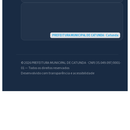
PREFEITURA MUNICIPAL DE CATUNDA · Catunda
IntGest AI
AI
Assistente do Portal
© 2026 PREFEITURA MUNICIPAL DE CATUNDA · CNPJ 35.049.097/0001-
Olá. Pergunte sobre serviços, notícias, legislação, Diário Oficial,
01 — Todos os direitos reservados
licitações, estrutura ou transparência do município.
Desenvolvido com transparência e acessibilidade
Licitações abertas
Carta de serviços
Diário Oficial