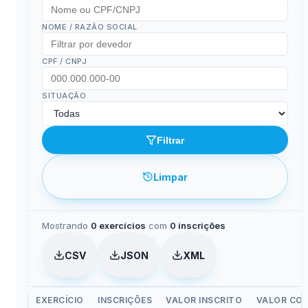
NOME / RAZÃO SOCIAL
CPF / CNPJ
SITUAÇÃO
Filtrar
Limpar
Mostrando
0 exercícios
com
0 inscrições
CSV
JSON
XML
EXERCÍCIO
INSCRIÇÕES
VALOR INSCRITO
VALOR COR