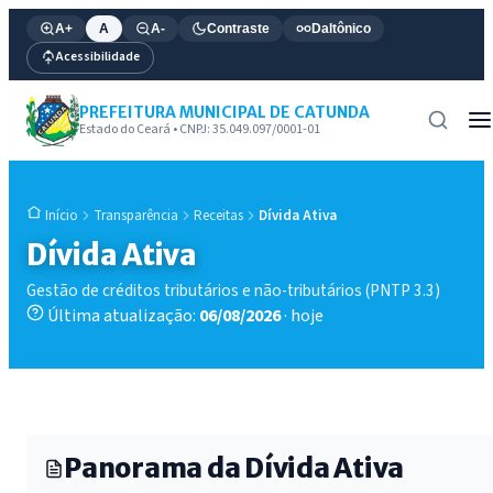
A+
A
A-
Contraste
Daltônico
Acessibilidade
PREFEITURA MUNICIPAL DE CATUNDA
Estado do Ceará • CNPJ: 35.049.097/0001-01
Transparência
Receitas
Dívida Ativa
Início
Dívida Ativa
Gestão de créditos tributários e não-tributários (PNTP 3.3)
Última atualização:
06/08/2026
· hoje
Panorama da Dívida Ativa