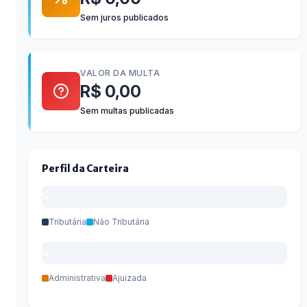
Sem juros publicados
VALOR DA MULTA
R$ 0,00
Sem multas publicadas
Perfil da Carteira
0%
0%
Tributária
Não Tributária
0%
0%
Administrativa
Ajuizada