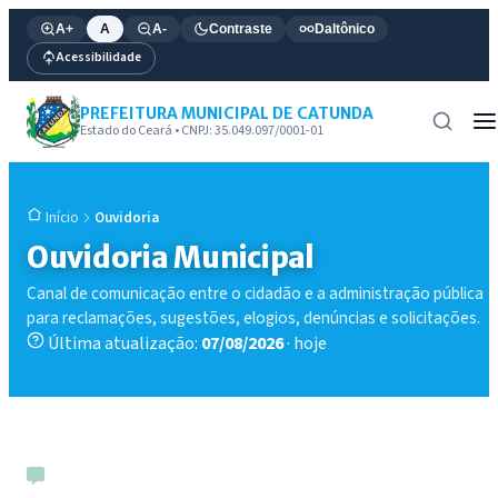
A+
A
A-
Contraste
Daltônico
Acessibilidade
PREFEITURA MUNICIPAL DE CATUNDA
Estado do Ceará • CNPJ: 35.049.097/0001-01
Ouvidoria
Início
Ouvidoria Municipal
Canal de comunicação entre o cidadão e a administração pública
para reclamações, sugestões, elogios, denúncias e solicitações.
Última atualização:
07/08/2026
· hoje