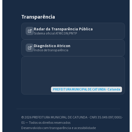
Transparência
Radar da Transparência Pública
Sistema oficial ATRICON/PNTP
Diagnóstico Atricon
Índice de transparência
IntGest AI
AI
PREFEITURA MUNICIPAL DE CATUNDA · Catunda
Assistente do Portal
Olá. Pergunte sobre serviços, notícias, legislação, Diário Oficial,
licitações, estrutura ou transparência do município.
© 2026 PREFEITURA MUNICIPAL DE CATUNDA · CNPJ 35.049.097/0001-
01 — Todos os direitos reservados
Desenvolvido com transparência e acessibilidade
Licitações abertas
Carta de serviços
Diário Oficial