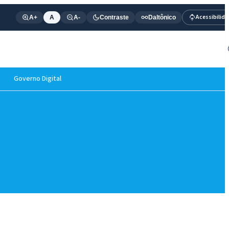
Acessibilid
A+
A
A-
Contraste
Daltônico
Governo Digital