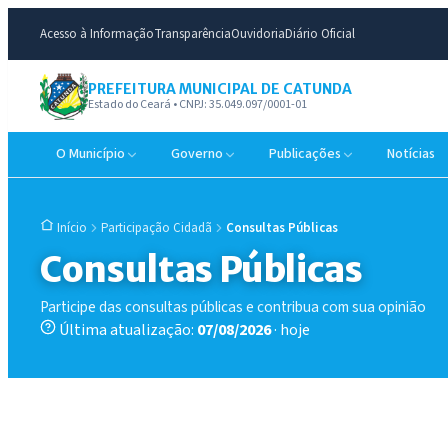
Acesso à Informação
Transparência
Ouvidoria
Diário Oficial
PREFEITURA MUNICIPAL DE CATUNDA
Estado do Ceará • CNPJ: 35.049.097/0001-01
O Município
Governo
Publicações
Notícias
Participação Cidadã
Consultas Públicas
Início
Consultas Públicas
Participe das consultas públicas e contribua com sua opinião
Última atualização:
07/08/2026
· hoje