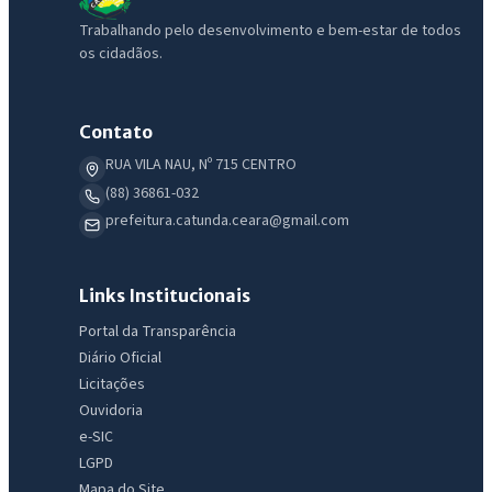
Trabalhando pelo desenvolvimento e bem-estar de todos
os cidadãos.
Contato
RUA VILA NAU, Nº 715 CENTRO
(88) 36861-032
prefeitura.catunda.ceara@gmail.com
IntGest AI
AI
Assistente do Portal
Links Institucionais
Portal da Transparência
Diário Oficial
Olá. Pergunte sobre serviços, notícias, legislação, Diário Oficial,
licitações, estrutura ou transparência do município.
Licitações
Ouvidoria
Licitações abertas
Carta de serviços
Diário Oficial
e-SIC
LGPD
Mapa do Site