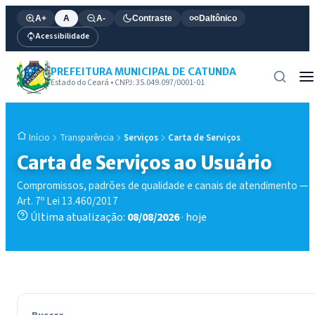
A+
A
A-
Contraste
Daltônico
Acessibilidade
PREFEITURA MUNICIPAL DE CATUNDA
Estado do Ceará • CNPJ: 35.049.097/0001-01
Transparência
Serviços
Carta de Serviços
Início
Carta de Serviços ao Usuário
Compromissos, padrões de qualidade e canais de atendimento —
Art. 7º Lei 13.460/2017
Última atualização:
08/08/2026
· hoje