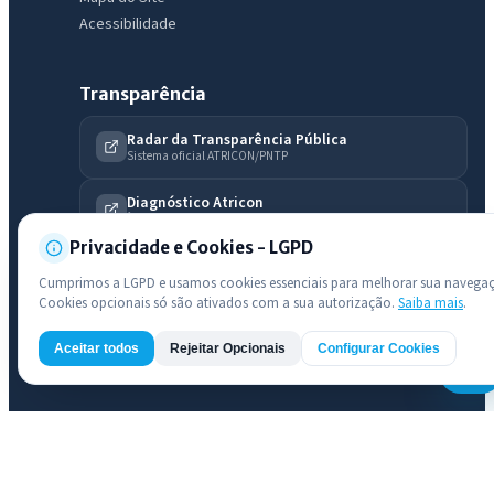
Acessibilidade
Transparência
Radar da Transparência Pública
Sistema oficial ATRICON/PNTP
Diagnóstico Atricon
Índice de transparência
Privacidade e Cookies - LGPD
Cumprimos a LGPD e usamos cookies essenciais para melhorar sua navega
Cookies opcionais só são ativados com a sua autorização.
Saiba mais
.
Aceitar todos
Rejeitar Opcionais
Configurar Cookies
AI
PREFEITURA MUNICIPAL DE CATUNDA · Catunda
© 2026 PREFEITURA MUNICIPAL DE CATUNDA · CNPJ 35.049.097/0001-
01 — Todos os direitos reservados