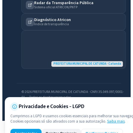
Radar da Transparência Pública
Olá. Pergunte sobre serviços, notícias, legislação, Diário Oficial,
Sistema oficial ATRICON/PNTP
licitações, estrutura ou transparência do município.
Diagnóstico Atricon
Licitações abertas
Carta de serviços
Diário Oficial
Índice de transparência
PREFEITURA MUNICIPAL DE CATUNDA · Catunda
© 2026 PREFEITURA MUNICIPAL DE CATUNDA · CNPJ 35.049.097/0001-
01 — Todos os direitos reservados
Desenvolvido com transparência e acessibilidade
Privacidade e Cookies - LGPD
Cumprimos a LGPD e usamos cookies essenciais para melhorar sua navega
Cookies opcionais só são ativados com a sua autorização.
Saiba mais
.