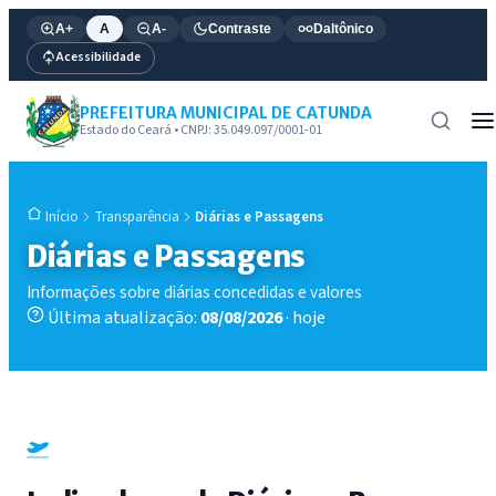
A+
A
A-
Contraste
Daltônico
Acessibilidade
PREFEITURA MUNICIPAL DE CATUNDA
Estado do Ceará • CNPJ: 35.049.097/0001-01
Transparência
Diárias e Passagens
Início
Diárias e Passagens
Informações sobre diárias concedidas e valores
Última atualização:
08/08/2026
· hoje